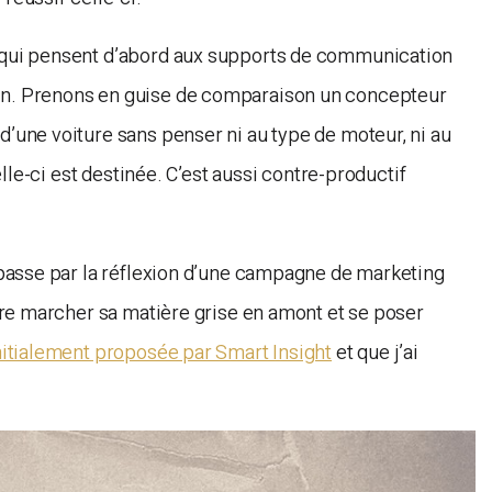
s qui pensent d’abord aux supports de communication
ion. Prenons en guise de comparaison un concepteur
d’une voiture sans penser ni au type de moteur, ni au
celle-ci est destinée. C’est aussi contre-productif
a passe par la réflexion d’une campagne de marketing
aire marcher sa matière grise en amont et se poser
nitialement proposée par Smart Insight
et que j’ai